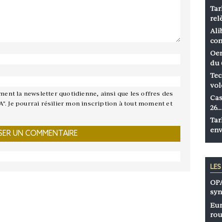
Tar
rel
Ali
co
Oen
du 
Tec
vol
ement la newsletter quotidienne, ainsi que les offres des
Cas
A". Je pourrai résilier mon inscription à tout moment et
26…
Tar
env
LE
OPA
syn
Eur
rou