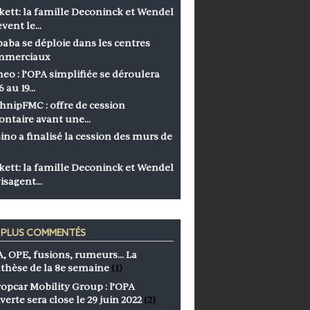
kett: la famille Deconinck et Wendel
èvent le…
baba se déploie dans les centres
mmerciaux
eo : l’OPA simplifiée se déroulera
6 au 19…
hnipFMC : offre de cession
ontaire avant une…
ino a finalisé la cession des murs de
kett: la famille Deconinck et Wendel
isagent…
S PLUS COMMENTÉS
, OPE, fusions, rumeurs… La
thèse de la 8e semaine
(1)
opcar Mobility Group : l’OPA
verte sera close le 29 juin 2022
(2)