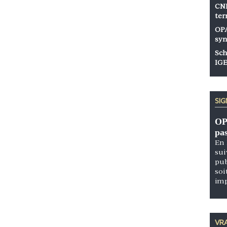
CNP
ter
OPA
syn
Sch
IGE
SI
OP
pa
En 
sui
pub
soi
im
VRA