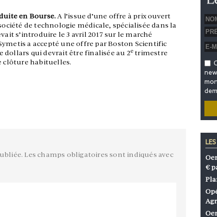
oduite en Bourse.
A l’issue d’une offre à prix ouvert
 société de technologie médicale, spécialisée dans la
vait s’introduire le 3 avril 2017 sur le marché
Symetis a accepté une offre par Boston Scientific
e
dollars qui devrait être finalisée au 2
trimestre
e clôture habituelles.
O
news
mon 
dem
LES
ubliée.
Les champs obligatoires sont indiqués avec
Oen
€ p
Pla
Opé
Agr
Oen