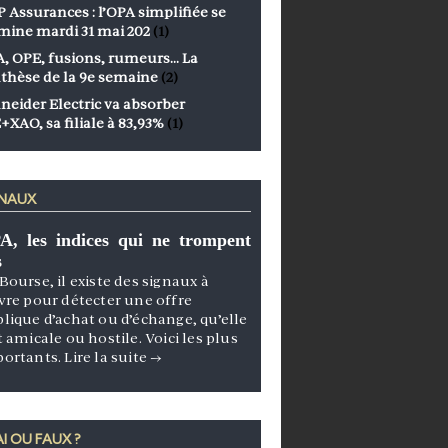
 Assurances : l’OPA simplifiée se
mine mardi 31 mai 202
(1)
, OPE, fusions, rumeurs… La
thèse de la 9e semaine
(2)
neider Electric va absorber
+XAO, sa filiale à 83,93%
(1)
GNAUX
A, les indices qui ne trompent
s
Bourse, il existe des signaux à
vre pour détecter une offre
lique d’achat ou d’échange, qu’elle
t amicale ou hostile. Voici les plus
portants.
Lire la suite
→
I OU FAUX ?