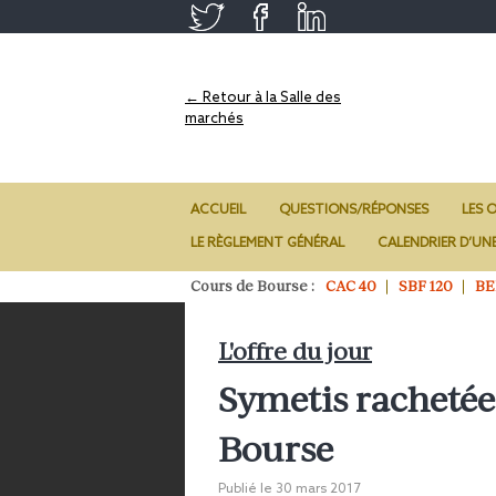
← Retour à la Salle des
marchés
ACCUEIL
QUESTIONS/RÉPONSES
LES O
LE RÈGLEMENT GÉNÉRAL
CALENDRIER D’UN
Cours de Bourse :
CAC 40
SBF 120
BE
L'offre du jour
Symetis rachetée 
Bourse
Publié le
30 mars 2017