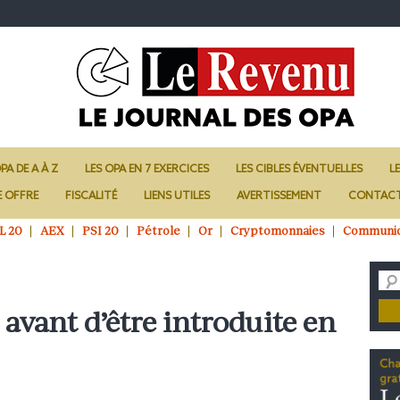
PA DE A À Z
LES OPA EN 7 EXERCICES
LES CIBLES ÉVENTUELLES
L
E OFFRE
FISCALITÉ
LIENS UTILES
AVERTISSEMENT
CONTAC
L 20
AEX
PSI 20
Pétrole
Or
Cryptomonnaies
Communi
avant d’être introduite en