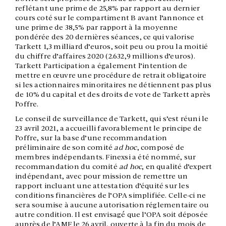
reflétant une prime de 25,8% par rapport au dernier
cours coté sur le compartiment B avant l’annonce et
une prime de 38,5% par rapport à la moyenne
pondérée des 20 dernières séances, ce qui valorise
Tarkett 1,3 milliard d’euros, soit peu ou prou la moitié
du chiffre d’affaires 2020 (2.632,9 millions d’euros).
Tarkett Participation a également l’intention de
mettre en œuvre une procédure de retrait obligatoire
si les actionnaires minoritaires ne détiennent pas plus
de 10% du capital et des droits de vote de Tarkett après
l’offre.
Le conseil de surveillance de Tarkett, qui s’est réuni le
23 avril 2021, a accueilli favorablement le principe de
l’offre, sur la base d’une recommandation
préliminaire de son comité
ad hoc
, composé de
membres indépendants. Finexsi a été nommé, sur
recommandation du comité
ad hoc
, en qualité d’expert
indépendant, avec pour mission de remettre un
rapport incluant une attestation d’équité sur les
conditions financières de l’OPA simplifiée. Celle-ci ne
sera soumise à aucune autorisation réglementaire ou
autre condition. Il est envisagé́ que l’OPA soit déposée
auprès de l’AMF le 26 avril, ouverte à la fin du mois de