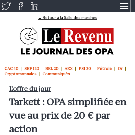
≡
← Retour à la Salle des marchés
CAC 40
SBF 120
BEL 20
AEX
PSI 20
Pétrole
Or
Cryptomonnaies
Communiqués
L'offre du jour
Tarkett : OPA simplifiée en
vue au prix de 20 € par
action