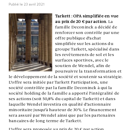
Publié le
23 avril 2021
Tarkett : OPA simplifiée en vue
au prix de 20 € par action
. La
famille Deconinck a décidé de
renforcer son contrôle par une
offre publique d’achat
simplifiée sur les actions du
groupe Tarkett, spécialisé dans
les revêtements de sol et les
surfaces sportives, avec le
soutien de Wendel, afin de
poursuivre la transformation et
le développement de la société et soutenir sa stratégie.
L’offre sera initiée par Tarkett Participation, une
société contrôlée par la famille Deconinck à qui la
société holding de la famille a apporté l’intégralité de
ses actions (soit 50,8% du capital de Tarkett) et dans
laquelle Wendel investira en qualité d’actionnaire
minoritaire jusqu’à hauteur de 30%. Le financement
sera assuré par Wendel ainsi que par les partenaires
bancaires de long terme de Tarkett.
L’offre sera proposée au prix de 20 € par action,