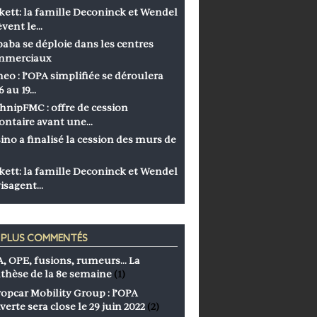
kett: la famille Deconinck et Wendel
èvent le…
baba se déploie dans les centres
mmerciaux
eo : l’OPA simplifiée se déroulera
6 au 19…
hnipFMC : offre de cession
ontaire avant une…
ino a finalisé la cession des murs de
kett: la famille Deconinck et Wendel
isagent…
S PLUS COMMENTÉS
, OPE, fusions, rumeurs… La
thèse de la 8e semaine
(1)
opcar Mobility Group : l’OPA
verte sera close le 29 juin 2022
(2)