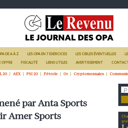
PA DE A À Z
LES OPA EN 7 EXERCICES
LES CIBLES ÉVENTUELLES
L
E OFFRE
FISCALITÉ
LIENS UTILES
AVERTISSEMENT
CONTAC
L 20
AEX
PSI 20
Pétrole
Or
Cryptomonnaies
Communi
ené par Anta Sports
ir Amer Sports