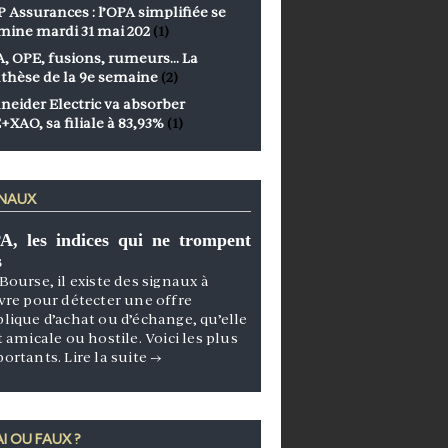
 Assurances : l’OPA simplifiée se
mine mardi 31 mai 202
(1)
, OPE, fusions, rumeurs… La
thèse de la 9e semaine
(2)
neider Electric va absorber
+XAO, sa filiale à 83,93%
(1)
GNAUX
A, les indices qui ne trompent
s
Bourse, il existe des signaux à
vre pour détecter une offre
lique d’achat ou d’échange, qu’elle
t amicale ou hostile. Voici les plus
portants.
Lire la suite
→
I OU FAUX ?