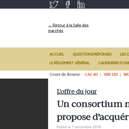
← Retour à la Salle des
marchés
ACCUEIL
QUESTIONS/RÉPONSES
LES O
LE RÈGLEMENT GÉNÉRAL
CALENDRIER D’UN
Cours de Bourse :
CAC 40
SBF 120
BE
L'offre du jour
Un consortium m
propose d’acquér
Publié le
7 décembre 2018