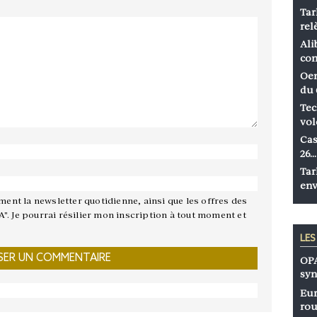
Tar
rel
Ali
co
Oen
du 
Tec
vol
Cas
26…
Tar
env
ement la newsletter quotidienne, ainsi que les offres des
A". Je pourrai résilier mon inscription à tout moment et
LE
OPA
syn
Eur
rou