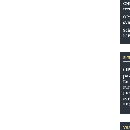
CNP
ter
OPA
syn
Sch
IGE
SI
OP
pa
En 
sui
pub
soi
im
VRA