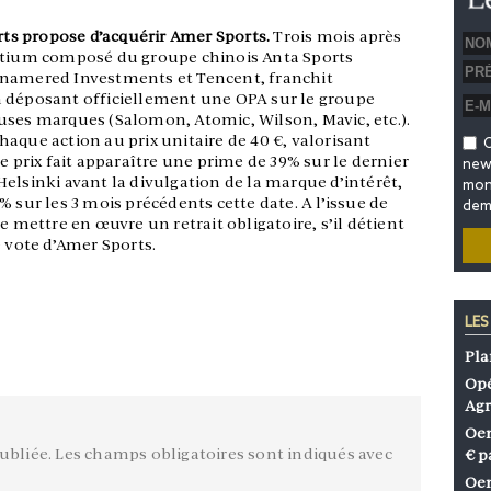
s propose d’acquérir Amer Sports.
Trois mois après
ortium composé du groupe chinois Anta Sports
Anamered Investments et Tencent, franchit
n déposant officiellement une OPA sur le groupe
uses marques (Salomon, Atomic, Wilson, Mavic, etc.).
aque action au prix unitaire de 40 €, valorisant
O
e prix fait apparaître une prime de 39% sur le dernier
news
elsinki avant la divulgation de la marque d’intérêt,
mon 
 sur les 3 mois précédents cette date. A l’issue de
dem
e mettre en œuvre un retrait obligatoire, s’il détient
e vote d’Amer Sports.
LES
Pla
Opé
Agr
Oen
ubliée.
Les champs obligatoires sont indiqués avec
€ p
Oen