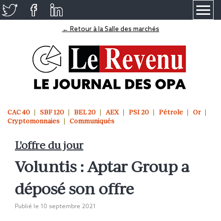
≡
← Retour à la Salle des marchés
CAC 40
SBF 120
BEL 20
AEX
PSI 20
Pétrole
Or
Cryptomonnaies
Communiqués
L'offre du jour
Voluntis : Aptar Group a
déposé son offre
Publié le
10 septembre 2021