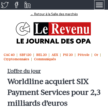
≡
← Retour à la Salle des marchés
CAC 40
SBF 120
BEL 20
AEX
PSI 20
Pétrole
Or
Cryptomonnaies
Communiqués
L'offre du jour
Worldline acquiert SIX
Payment Services pour 2,3
milliards d’euros