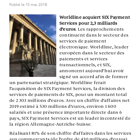
Publié le
15 mai 2018
Worldline acquiert SIX Payment
Services pour 2,3 milliards
d’euros
. Les rapprochements
continuent dans le secteur des
services de paiement
électronique. Worldline, leader
européen dans le secteur des
paiements et services
transactionnels, et SIX,
annoncent aujourd’hui avoir
signé un accord afin de former
un partenariat stratégique. Worldline ferait
l’acquisition de SIX Payment Services, la division des
services de paiements de SIX, pour un montant total
de 2 303 millions d’euros. Avec un chiffre d’affaires net
2019 estimé à 530 millions d’euros, environ 1 600
salariés et une présence importante directe dans 6
pays, SIX Payment Services est un leader incontesté de
la région Allemagne-Autriche-Suisse.
Réalisant 81% de son chiffre d’affaires dans les services
aux commerçants (de l’ordre de 430 millions d’euros),