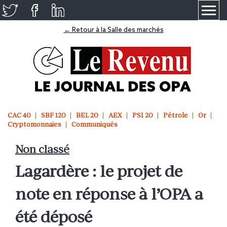
≡
← Retour à la Salle des marchés
CAC 40
SBF 120
BEL 20
AEX
PSI 20
Pétrole
Or
Cryptomonnaies
Communiqués
Non classé
Lagardère : le projet de
note en réponse à l’OPA a
été déposé