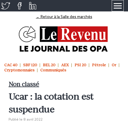
≡
← Retour à la Salle des marchés
CAC 40
SBF 120
BEL 20
AEX
PSI 20
Pétrole
Or
Cryptomonnaies
Communiqués
Non classé
Ucar : la cotation est
suspendue
Publié le
8 avril 2022