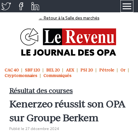
≡
← Retour à la Salle des marchés
CAC 40
SBF 120
BEL 20
AEX
PSI 20
Pétrole
Or
Cryptomonnaies
Communiqués
Résultat des courses
Kenerzeo réussit son OPA
sur Groupe Berkem
Publié le
27 décembre 2024