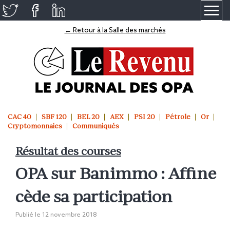
≡
← Retour à la Salle des marchés
CAC 40
SBF 120
BEL 20
AEX
PSI 20
Pétrole
Or
Cryptomonnaies
Communiqués
Résultat des courses
OPA sur Banimmo : Affine
cède sa participation
Publié le
12 novembre 2018