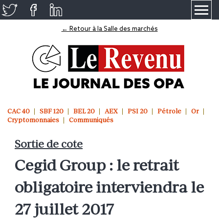
≡
← Retour à la Salle des marchés
CAC 40
SBF 120
BEL 20
AEX
PSI 20
Pétrole
Or
Cryptomonnaies
Communiqués
Sortie de cote
Cegid Group : le retrait
obligatoire interviendra le
27 juillet 2017