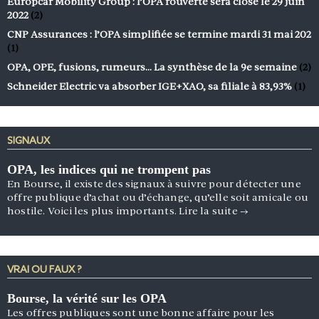
Europcar Mobility Group : l’OPA rouverte sera close le 29 juin
2022
(2)
CNP Assurances : l’OPA simplifiée se termine mardi 31 mai 202
(1)
OPA, OPE, fusions, rumeurs… La synthèse de la 9e semaine
(2)
Schneider Electric va absorber IGE+XAO, sa filiale à 83,93%
(1)
SIGNAUX
OPA, les indices qui ne trompent pas
En Bourse, il existe des signaux à suivre pour détecter une
offre publique d’achat ou d’échange, qu’elle soit amicale ou
hostile. Voici les plus importants.
Lire la suite
→
VRAI OU FAUX ?
Bourse, la vérité sur les OPA
Les offres publiques sont une bonne affaire pour les