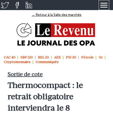
≡
← Retour à la Salle des marchés
CAC 40
SBF 120
BEL 20
AEX
PSI 20
Pétrole
Or
Cryptomonnaies
Communiqués
Sortie de cote
Thermocompact : le
retrait obligatoire
interviendra le 8