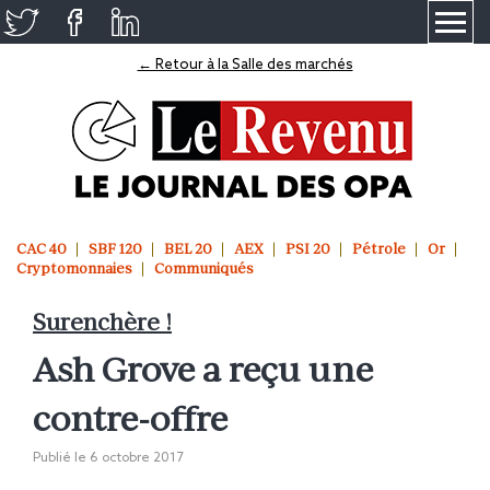
≡
← Retour à la Salle des marchés
CAC 40
SBF 120
BEL 20
AEX
PSI 20
Pétrole
Or
Cryptomonnaies
Communiqués
Surenchère !
Ash Grove a reçu une
contre-offre
Publié le
6 octobre 2017