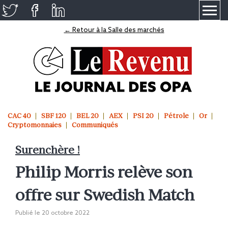
≡
← Retour à la Salle des marchés
CAC 40
SBF 120
BEL 20
AEX
PSI 20
Pétrole
Or
Cryptomonnaies
Communiqués
Surenchère !
Philip Morris relève son
offre sur Swedish Match
Publié le
20 octobre 2022