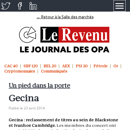
≡
← Retour à la Salle des marchés
CAC 40
SBF 120
BEL 20
AEX
PSI 20
Pétrole
Or
Cryptomonnaies
Communiqués
Un pied dans la porte
Gecina
Publié le
23 avril 2014
Gecina : reclassement de titres au sein de Blackstone
et Ivanhoe Cambridge.
Les membres du concert ont