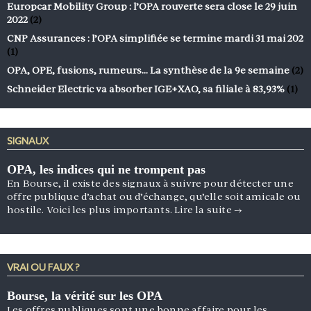
Europcar Mobility Group : l’OPA rouverte sera close le 29 juin
2022
(2)
CNP Assurances : l’OPA simplifiée se termine mardi 31 mai 202
(1)
OPA, OPE, fusions, rumeurs… La synthèse de la 9e semaine
(2)
Schneider Electric va absorber IGE+XAO, sa filiale à 83,93%
(1)
SIGNAUX
OPA, les indices qui ne trompent pas
En Bourse, il existe des signaux à suivre pour détecter une
offre publique d’achat ou d’échange, qu’elle soit amicale ou
hostile. Voici les plus importants.
Lire la suite
→
VRAI OU FAUX ?
Bourse, la vérité sur les OPA
Les offres publiques sont une bonne affaire pour les