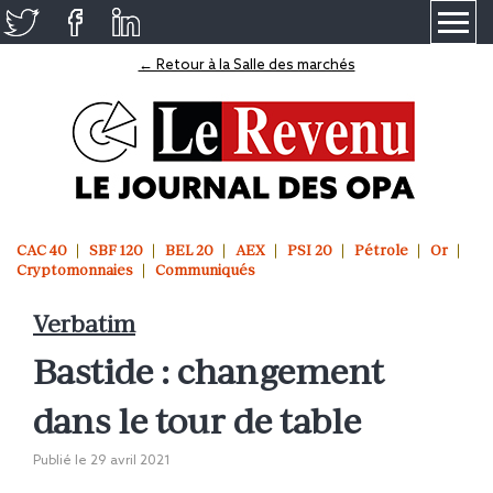
≡
← Retour à la Salle des marchés
CAC 40
SBF 120
BEL 20
AEX
PSI 20
Pétrole
Or
Cryptomonnaies
Communiqués
Verbatim
Bastide : changement
dans le tour de table
Publié le
29 avril 2021