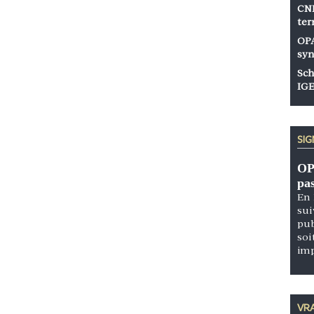
CNP
ter
OPA
syn
Sch
IGE
SI
OP
pa
En 
sui
pub
soi
im
VRA