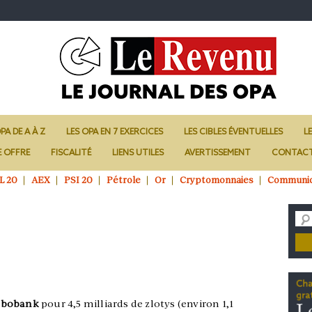
PA DE A À Z
LES OPA EN 7 EXERCICES
LES CIBLES ÉVENTUELLES
L
E OFFRE
FISCALITÉ
LIENS UTILES
AVERTISSEMENT
CONTAC
L 20
AEX
PSI 20
Pétrole
Or
Cryptomonnaies
Communi
abobank
pour 4,5 milliards de zlotys (environ 1,1