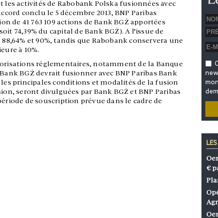
ut les activités de Rabobank Polska fusionnées avec
’accord conclu le 5 décembre 2013, BNP Paribas
ition de 41 763 109 actions de Bank BGŻ apportées
oit 74,39% du capital de Bank BGŻ). A l’issue de
re 88,64% et 90%, tandis que Rabobank conservera une
ieure à 10%.
utorisations réglementaires, notamment de la Banque
O
, Bank BGŻ devrait fusionner avec BNP Paribas Bank
news
 les principales conditions et modalités de la fusion
mon 
usion, seront divulguées par Bank BGŻ et BNP Paribas
dem
période de souscription prévue dans le cadre de
LES
Oen
€ p
Pla
Opé
Agr
Oen