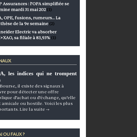
 Assurances : l’OPA simplifiée se
mine mardi 31 mai 202
(1)
, OPE, fusions, rumeurs… La
thèse de la 9e semaine
(2)
neider Electric va absorber
+XAO, sa filiale à 83,93%
(1)
GNAUX
A, les indices qui ne trompent
s
Bourse, il existe des signaux à
vre pour détecter une offre
lique d’achat ou d’échange, qu’elle
t amicale ou hostile. Voici les plus
portants.
Lire la suite
→
I OU FAUX ?