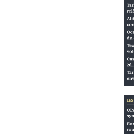
Tar
rel
Ali
co
Oen
du 
Tec
vol
Cas
26…
Tar
env
LE
OPA
syn
Eur
rou