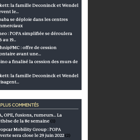
kett: la famille Deconinck et Wendel
èvent le…
baba se déploie dans les centres
mmerciaux
eo : l’OPA simplifiée se déroulera
6 au 19…
hnipFMC : offre de cession
ontaire avant une…
ino a finalisé la cession des murs de
kett: la famille Deconinck et Wendel
isagent…
S PLUS COMMENTÉS
, OPE, fusions, rumeurs… La
thèse de la 8e semaine
(1)
opcar Mobility Group : l’OPA
verte sera close le 29 juin 2022
(2)