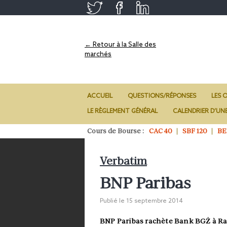
← Retour à la Salle des
marchés
ACCUEIL
QUESTIONS/RÉPONSES
LES O
LE RÈGLEMENT GÉNÉRAL
CALENDRIER D’UN
Cours de Bourse :
CAC 40
SBF 120
BE
Verbatim
BNP Paribas
Publié le
15 septembre 2014
BNP Paribas rachète Bank BG
Ż
à R