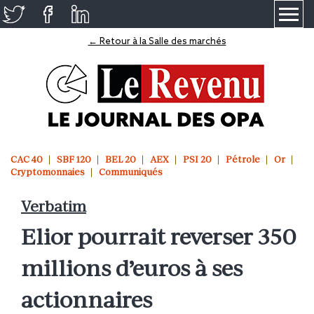
≡
← Retour à la Salle des marchés
CAC 40
SBF 120
BEL 20
AEX
PSI 20
Pétrole
Or
Cryptomonnaies
Communiqués
Verbatim
Elior pourrait reverser 350
millions d’euros à ses
actionnaires