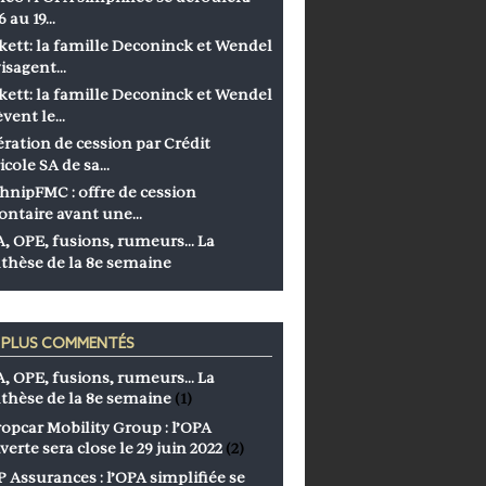
6 au 19…
kett: la famille Deconinck et Wendel
isagent…
kett: la famille Deconinck et Wendel
èvent le…
ration de cession par Crédit
icole SA de sa…
hnipFMC : offre de cession
ontaire avant une…
, OPE, fusions, rumeurs… La
thèse de la 8e semaine
S PLUS COMMENTÉS
, OPE, fusions, rumeurs… La
thèse de la 8e semaine
(1)
opcar Mobility Group : l’OPA
verte sera close le 29 juin 2022
(2)
 Assurances : l’OPA simplifiée se