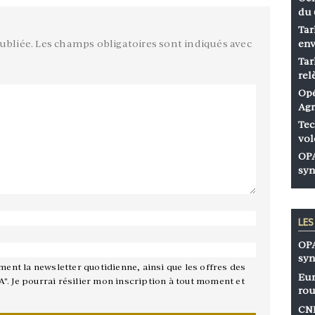
du 
Tar
ubliée.
Les champs obligatoires sont indiqués avec
env
Tar
rel
Opé
Agr
Tec
vol
OPA
syn
LE
OPA
syn
ement la newsletter quotidienne, ainsi que les offres des
Eur
A". Je pourrai résilier mon inscription à tout moment et
rou
CNP