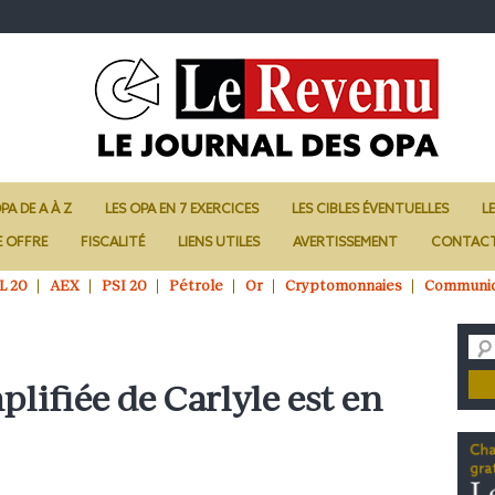
PA DE A À Z
LES OPA EN 7 EXERCICES
LES CIBLES ÉVENTUELLES
L
E OFFRE
FISCALITÉ
LIENS UTILES
AVERTISSEMENT
CONTAC
L 20
AEX
PSI 20
Pétrole
Or
Cryptomonnaies
Communi
plifiée de Carlyle est en