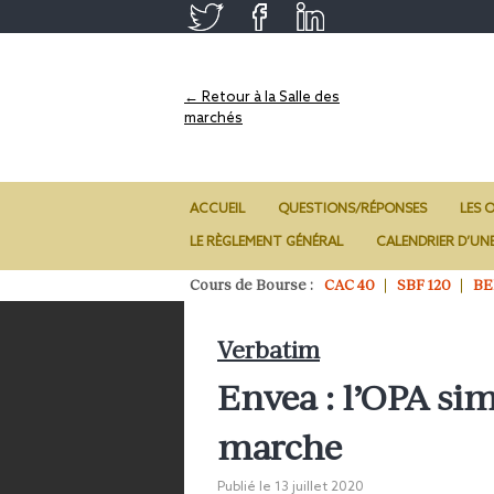
← Retour à la Salle des
marchés
ACCUEIL
QUESTIONS/RÉPONSES
LES O
LE RÈGLEMENT GÉNÉRAL
CALENDRIER D’UN
Cours de Bourse :
CAC 40
SBF 120
BE
Verbatim
Envea : l’OPA sim
marche
Publié le
13 juillet 2020