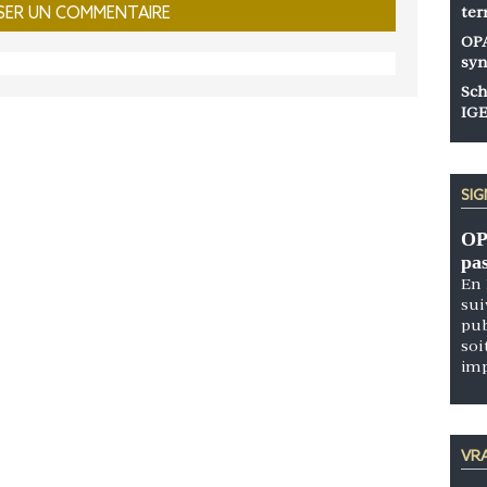
ter
OPA
syn
Sch
IGE
SI
OP
pa
En 
sui
pub
soi
im
VRA