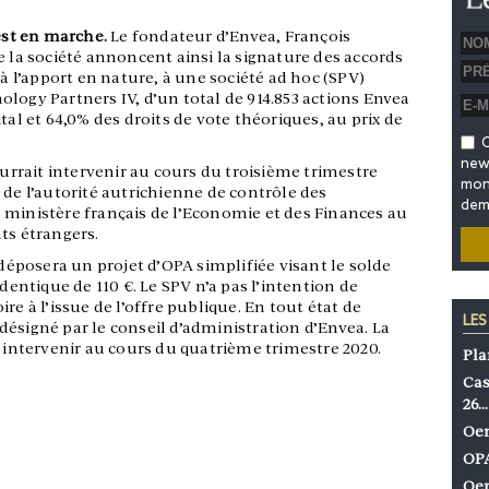
 est en marche.
Le fondateur d’Envea, François
e la société annoncent ainsi la signature des accords
 à l’apport en nature, à une société ad hoc (SPV)
logy Partners IV, d’un total de 914.853 actions Envea
tal et 64,0% des droits de vote théoriques, au prix de
O
news
ourrait intervenir au cours du troisième trimestre
mon 
 de l’autorité autrichienne de contrôle des
dem
 ministère français de l’Economie et des Finances au
ts étrangers.
 déposera un projet d’OPA simplifiée visant le solde
identique de 110 €. Le SPV n’a pas l’intention de
re à l’issue de l’offre publique. En tout état de
LES
ésigné par le conseil d’administration d’Envea. La
t intervenir au cours du quatrième trimestre 2020.
Pla
Cas
26…
Oen
OPA
Oen