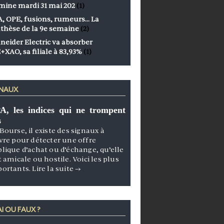
mine mardi 31 mai 202
(1)
, OPE, fusions, rumeurs… La
thèse de la 9e semaine
(2)
neider Electric va absorber
+XAO, sa filiale à 83,93%
(1)
GNAUX
A, les indices qui ne trompent
s
Bourse, il existe des signaux à
vre pour détecter une offre
lique d’achat ou d’échange, qu’elle
t amicale ou hostile. Voici les plus
portants.
Lire la suite
→
I OU FAUX ?