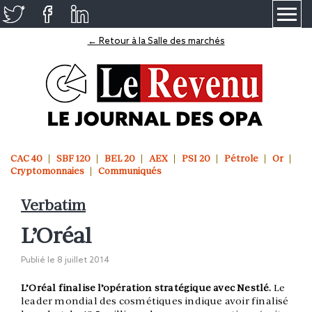
≡
← Retour à la Salle des marchés
CAC 40
SBF 120
BEL 20
AEX
PSI 20
Pétrole
Or
Cryptomonnaies
Communiqués
Verbatim
L’Oréal
Publié le
8 juillet 2014
L’Oréal finalise l’opération stratégique avec Nestlé.
Le
leader mondial des cosmétiques indique avoir finalisé