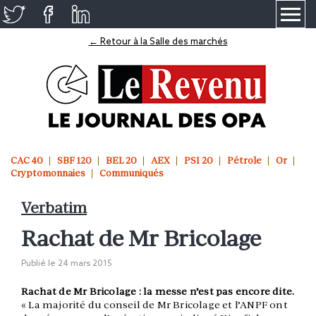
≡
← Retour à la Salle des marchés
CAC 40
SBF 120
BEL 20
AEX
PSI 20
Pétrole
Or
Cryptomonnaies
Communiqués
Verbatim
Rachat de Mr Bricolage
Publié le
24 mars 2015
Rachat de Mr Bricolage : la messe n’est pas encore dite.
« La majorité du conseil de Mr Bricolage et l’ANPF ont