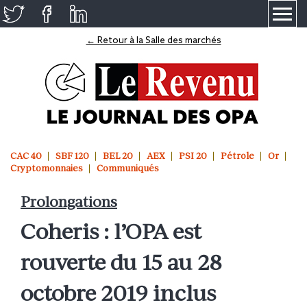
≡
← Retour à la Salle des marchés
CAC 40
SBF 120
BEL 20
AEX
PSI 20
Pétrole
Or
Cryptomonnaies
Communiqués
Prolongations
Coheris : l’OPA est
rouverte du 15 au 28
octobre 2019 inclus