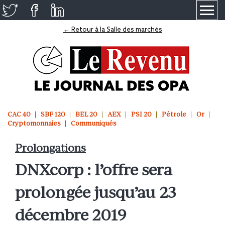
≡
← Retour à la Salle des marchés
CAC 40
SBF 120
BEL 20
AEX
PSI 20
Pétrole
Or
Cryptomonnaies
Communiqués
Prolongations
DNXcorp : l’offre sera
prolongée jusqu’au 23
décembre 2019