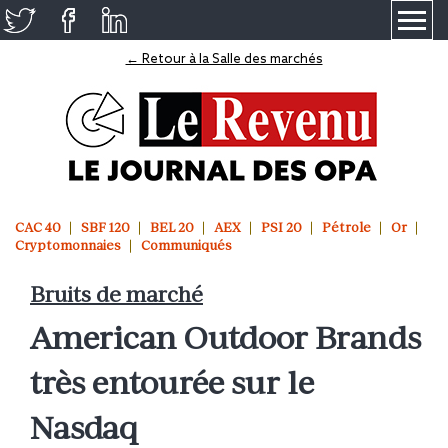
≡
← Retour à la Salle des marchés
CAC 40
SBF 120
BEL 20
AEX
PSI 20
Pétrole
Or
Cryptomonnaies
Communiqués
Bruits de marché
American Outdoor Brands
très entourée sur le
Nasdaq