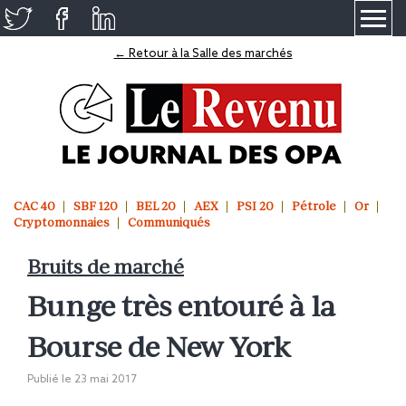
≡
← Retour à la Salle des marchés
CAC 40
SBF 120
BEL 20
AEX
PSI 20
Pétrole
Or
Cryptomonnaies
Communiqués
Bruits de marché
Bunge très entouré à la
Bourse de New York
Publié le
23 mai 2017