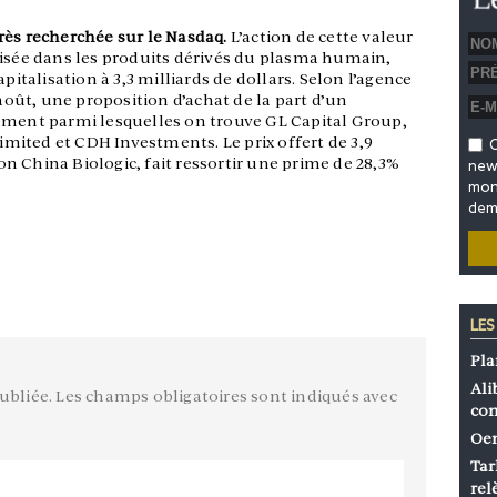
rès recherchée sur le Nasdaq.
L’action de cette valeur
lisée dans les produits dérivés du plasma humain,
pitalisation à 3,3 milliards de dollars. Selon l’agence
 août, une proposition d’achat de la part d’un
ement parmi lesquelles on trouve GL Capital Group,
ited et CDH Investments. Le prix offert de 3,9
O
tion China Biologic, fait ressortir une prime de 28,3%
news
mon 
dem
LES
Pla
Ali
ubliée.
Les champs obligatoires sont indiqués avec
co
Oen
Tar
rel