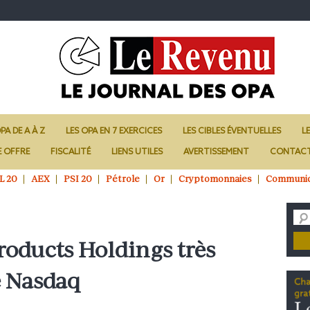
PA DE A À Z
LES OPA EN 7 EXERCICES
LES CIBLES ÉVENTUELLES
L
E OFFRE
FISCALITÉ
LIENS UTILES
AVERTISSEMENT
CONTAC
L 20
AEX
PSI 20
Pétrole
Or
Cryptomonnaies
Communi
roducts Holdings très
e Nasdaq