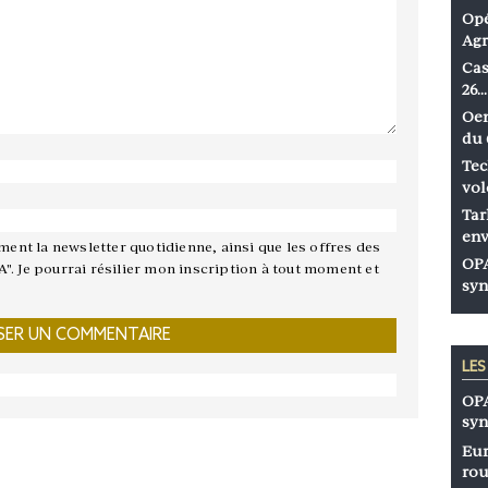
Opé
Agr
Cas
26…
Oen
du 
Tec
vol
Tar
env
ement la newsletter quotidienne, ainsi que les offres des
OPA
A". Je pourrai résilier mon inscription à tout moment et
syn
LE
OPA
syn
Eur
rou