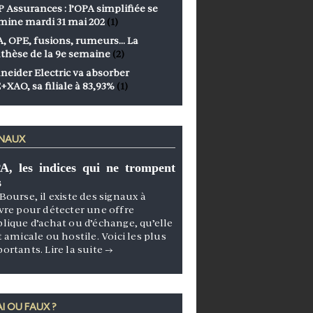
 Assurances : l’OPA simplifiée se
mine mardi 31 mai 202
(1)
, OPE, fusions, rumeurs… La
thèse de la 9e semaine
(2)
neider Electric va absorber
+XAO, sa filiale à 83,93%
(1)
GNAUX
A, les indices qui ne trompent
s
Bourse, il existe des signaux à
vre pour détecter une offre
lique d’achat ou d’échange, qu’elle
t amicale ou hostile. Voici les plus
portants.
Lire la suite
→
I OU FAUX ?