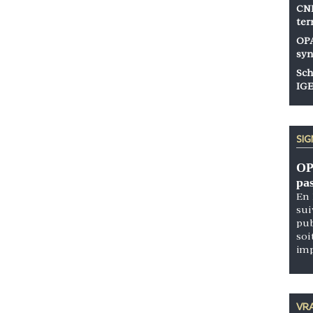
CNP
ter
OPA
syn
Sch
IGE
SI
OP
pa
En 
sui
pub
soi
im
VRA