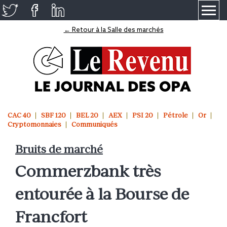
≡
← Retour à la Salle des marchés
CAC 40
SBF 120
BEL 20
AEX
PSI 20
Pétrole
Or
Cryptomonnaies
Communiqués
Bruits de marché
Commerzbank très
entourée à la Bourse de
Francfort