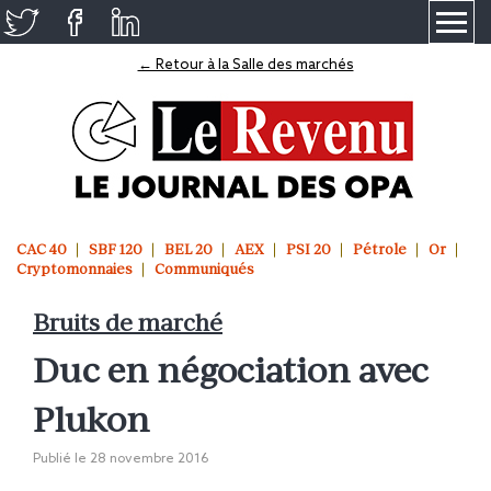
≡
← Retour à la Salle des marchés
CAC 40
SBF 120
BEL 20
AEX
PSI 20
Pétrole
Or
Cryptomonnaies
Communiqués
Bruits de marché
Duc en négociation avec
Plukon
Publié le
28 novembre 2016