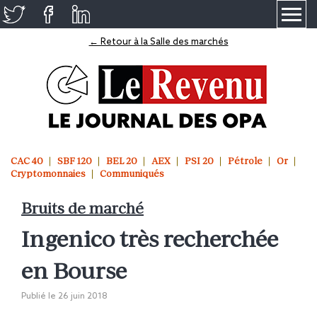
≡
← Retour à la Salle des marchés
CAC 40
SBF 120
BEL 20
AEX
PSI 20
Pétrole
Or
Cryptomonnaies
Communiqués
Bruits de marché
Ingenico très recherchée
en Bourse
Publié le
26 juin 2018