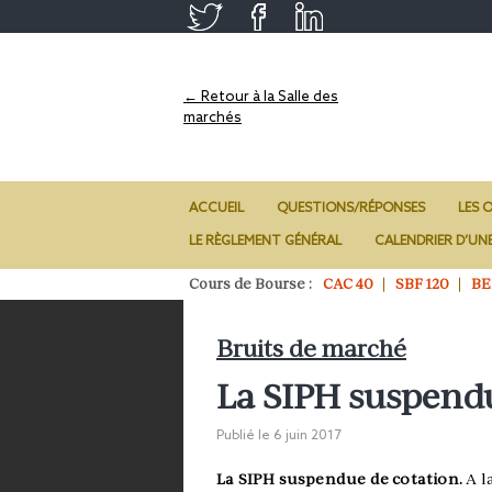
← Retour à la Salle des
marchés
ACCUEIL
QUESTIONS/RÉPONSES
LES O
LE RÈGLEMENT GÉNÉRAL
CALENDRIER D’UN
Cours de Bourse :
CAC 40
SBF 120
BE
Bruits de marché
La SIPH suspendu
Publié le
6 juin 2017
La SIPH suspendue de cotation.
A l