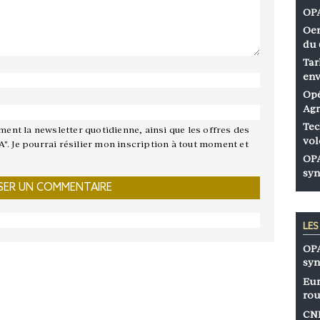
OPA
Oen
du 
Tar
env
Opé
Agr
Tec
ement la newsletter quotidienne, ainsi que les offres des
vol
A". Je pourrai résilier mon inscription à tout moment et
OPA
syn
LE
OPA
syn
Eur
rou
CNP