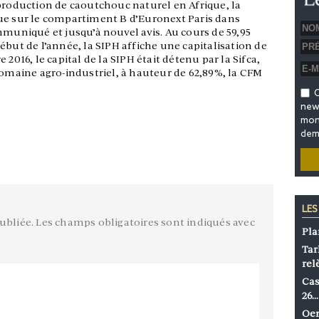
 production de caoutchouc naturel en Afrique, la
ue sur le compartiment B d’Euronext Paris dans
mmuniqué et jusqu’à nouvel avis. Au cours de 59,95
ébut de l’année, la SIPH affiche une capitalisation de
2016, le capital de la SIPH était détenu par la Sifca,
domaine agro-industriel, à hauteur de 62,89%, la CFM
O
news
mon 
dem
LES
ubliée.
Les champs obligatoires sont indiqués avec
Pla
Tar
rel
Cas
26…
Oen