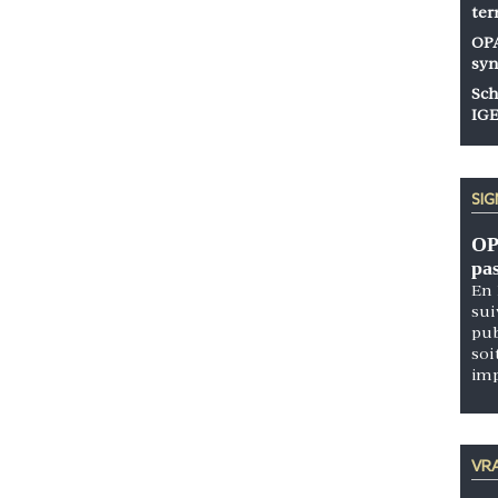
ter
OPA
syn
Sch
IGE
SI
OP
pa
En 
sui
pub
soi
im
VRA