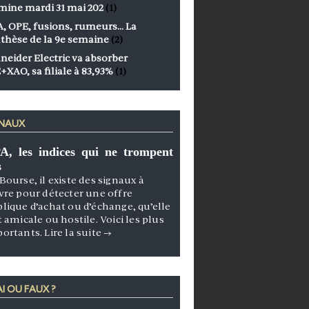
mine mardi 31 mai 202
(1)
, OPE, fusions, rumeurs… La
thèse de la 9e semaine
(2)
neider Electric va absorber
+XAO, sa filiale à 83,93%
(1)
GNAUX
A, les indices qui ne trompent
s
Bourse, il existe des signaux à
vre pour détecter une offre
lique d’achat ou d’échange, qu’elle
t amicale ou hostile. Voici les plus
portants.
Lire la suite
→
I OU FAUX ?