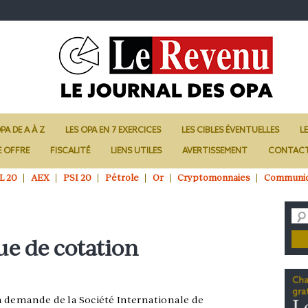
PA DE A À Z
LES OPA EN 7 EXERCICES
LES CIBLES ÉVENTUELLES
L
E OFFRE
FISCALITÉ
LIENS UTILES
AVERTISSEMENT
CONTAC
L 20
AEX
PSI 20
Pétrole
Or
Cryptomonnaies
Communi
e de cotation
a demande de la Société Internationale de