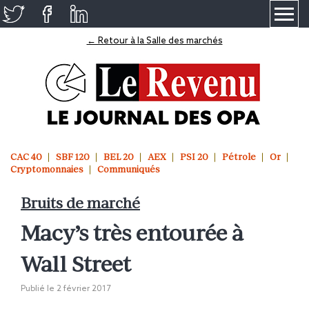
≡
← Retour à la Salle des marchés
CAC 40
SBF 120
BEL 20
AEX
PSI 20
Pétrole
Or
Cryptomonnaies
Communiqués
Bruits de marché
Macy’s très entourée à
Wall Street
Publié le
2 février 2017