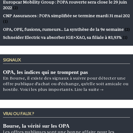
Europcar Mobility Group : l’OPA rouverte sera close le 29 juin
2022
(2)
CNP Assurances : l’OPA simplifiée se termine mardi 31 mai 202
(1)
OPA, OPE, fusions, rumeurs… La synthèse de la 9e semaine
(2)
Schneider Electric va absorber IGE+XAO, sa filiale à 83,93%
(1)
SIGNAUX
OPA, les indices qui ne trompent pas
En Bourse, il existe des signaux à suivre pour détecter une
offre publique d’achat ou d’échange, qu’elle soit amicale ou
hostile. Voici les plus importants.
Lire la suite
→
VRAI OU FAUX ?
Bourse, la vérité sur les OPA
Les offres publiques sont une bonne affaire pour les