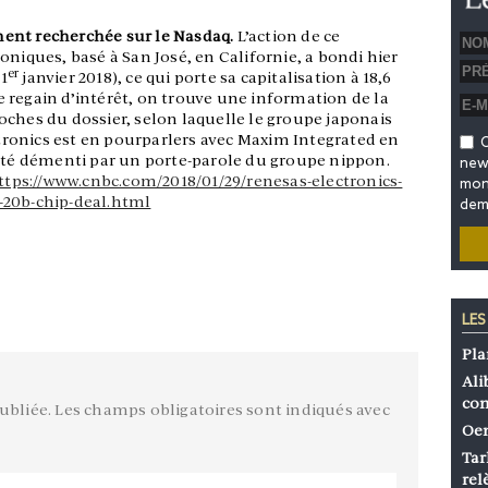
ent recherchée sur le Nasdaq.
L’action de ce
oniques, basé à San José, en Californie, a bondi hier
er
 1
janvier 2018), ce qui porte sa capitalisation à 18,6
 ce regain d’intérêt, on trouve une information de la
oches du dossier, selon laquelle le groupe japonais
ronics est en pourparlers avec Maxim Integrated en
O
 été démenti par un porte-parole du groupe nippon.
news
ttps://www.cnbc.com/2018/01/29/renesas-electronics-
mon 
-20b-chip-deal.html
dem
LES
Pla
Ali
co
ubliée.
Les champs obligatoires sont indiqués avec
Oen
Tar
rel