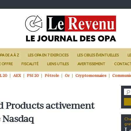
PA DE A À Z
LES OPA EN 7 EXERCICES
LES CIBLES ÉVENTUELLES
L
E OFFRE
FISCALITÉ
LIENS UTILES
AVERTISSEMENT
CONTAC
L 20
AEX
PSI 20
Pétrole
Or
Cryptomonnaies
Communi
d Products activement
e Nasdaq