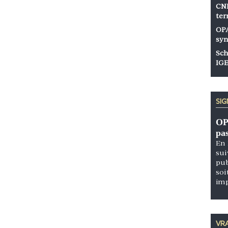
CNP
ter
OPA
syn
Sch
IGE
SI
OP
pa
En 
sui
pub
soi
im
VRA