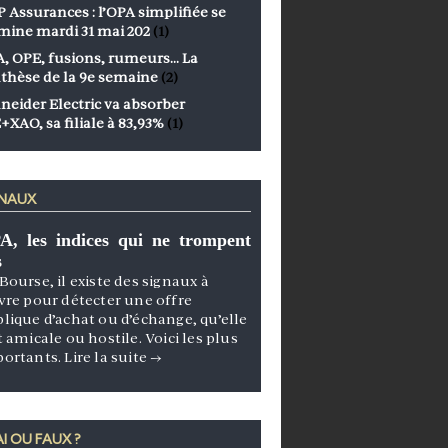
 Assurances : l’OPA simplifiée se
mine mardi 31 mai 202
(1)
, OPE, fusions, rumeurs… La
thèse de la 9e semaine
(2)
neider Electric va absorber
+XAO, sa filiale à 83,93%
(1)
GNAUX
A, les indices qui ne trompent
s
Bourse, il existe des signaux à
vre pour détecter une offre
lique d’achat ou d’échange, qu’elle
t amicale ou hostile. Voici les plus
portants.
Lire la suite
→
I OU FAUX ?