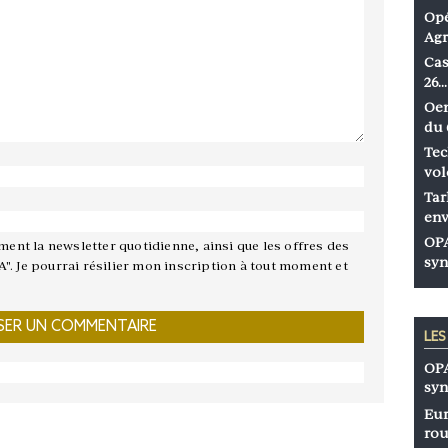
Opé
Agr
Cas
26…
Oen
du 
Tec
vol
Tar
env
OPA
ement la newsletter quotidienne, ainsi que les offres des
syn
A". Je pourrai résilier mon inscription à tout moment et
LE
OPA
syn
Eur
rou