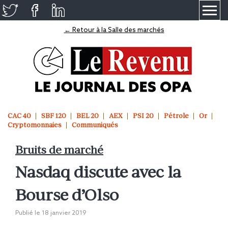
≡
← Retour à la Salle des marchés
CAC 40
SBF 120
BEL 20
AEX
PSI 20
Pétrole
Or
Cryptomonnaies
Communiqués
Bruits de marché
Nasdaq discute avec la
Bourse d’Olso
Publié le
18 janvier 2019