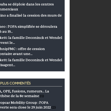
baba se déploie dans les centres
mmerciaux
ino a finalisé la cession des murs de
eo : l’OPA simplifiée se déroulera
6 au 19…
kett: la famille Deconinck et Wendel
èvent le…
hnipFMC : offre de cession
ontaire avant une…
kett: la famille Deconinck et Wendel
isagent…
S PLUS COMMENTÉS
, OPE, fusions, rumeurs… La
thèse de la 8e semaine
(1)
opcar Mobility Group : l’OPA
verte sera close le 29 juin 2022
(2)