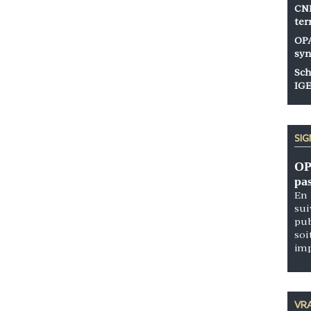
CNP
ter
OPA
syn
Sch
IGE
SI
OP
pa
En 
sui
pub
soi
im
VRA