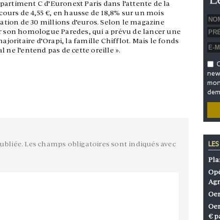
partiment C d’Euronext Paris dans l’attente de la
ours de 4,55 €, en hausse de 18,8% sur un mois
isation de 30 millions d’euros. Selon le magazine
par son homologue Paredes, qui a prévu de lancer une
ajoritaire d’Orapi, la famille Chifflot. Mais le fonds
 ne l’entend pas de cette oreille ».
O
news
mon 
dem
ubliée.
Les champs obligatoires sont indiqués avec
LES
Pla
Opé
Agr
Oen
Oen
€ p