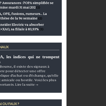
 Assurances : l’OPA simplifiée se
mine mardi 31 mai 202
(1)
, OPE, fusions, rumeurs… La
thèse de la 9e semaine
(2)
neider Electric va absorber
+XAO, sa filiale à 83,93%
(1)
GNAUX
A, les indices qui ne trompent
s
Bourse, il existe des signaux à
vre pour détecter une offre
lique d’achat ou d’échange, qu’elle
t amicale ou hostile. Voici les plus
portants.
Lire la suite
→
I OU FAUX ?