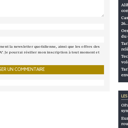
Ali
co
Cas
26…
Oen
du 
Tar
ement la newsletter quotidienne, ainsi que les offres des
rel
A". Je pourrai résilier mon inscription à tout moment et
Tec
vol
Tar
env
LE
OPA
syn
Eur
rou