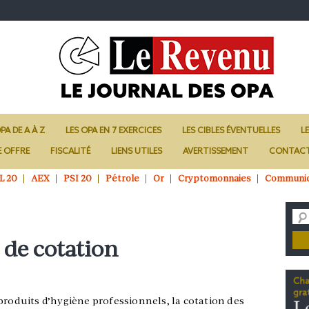
PA DE A À Z
LES OPA EN 7 EXERCICES
LES CIBLES ÉVENTUELLES
L
E OFFRE
FISCALITÉ
LIENS UTILES
AVERTISSEMENT
CONTAC
L 20
AEX
PSI 20
Pétrole
Or
Cryptomonnaies
Communi
de cotation
produits d’hygiène professionnels, la cotation des