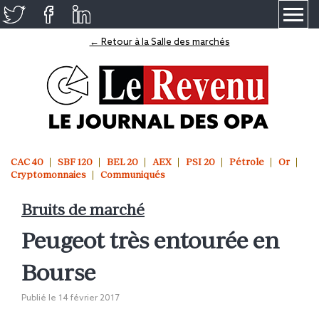
≡
← Retour à la Salle des marchés
CAC 40
SBF 120
BEL 20
AEX
PSI 20
Pétrole
Or
Cryptomonnaies
Communiqués
Bruits de marché
Peugeot très entourée en
Bourse
Publié le
14 février 2017