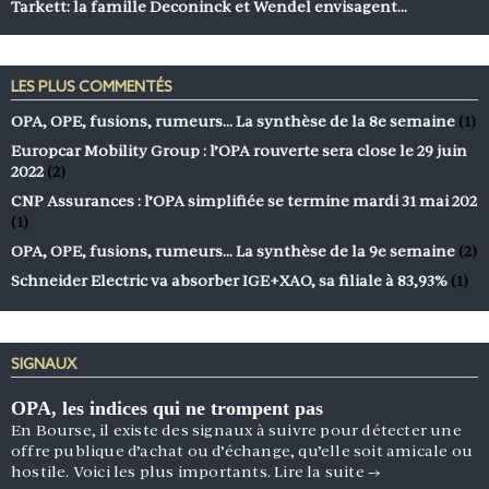
Tarkett: la famille Deconinck et Wendel envisagent…
LES PLUS COMMENTÉS
OPA, OPE, fusions, rumeurs… La synthèse de la 8e semaine
(1)
Europcar Mobility Group : l’OPA rouverte sera close le 29 juin
2022
(2)
CNP Assurances : l’OPA simplifiée se termine mardi 31 mai 202
(1)
OPA, OPE, fusions, rumeurs… La synthèse de la 9e semaine
(2)
Schneider Electric va absorber IGE+XAO, sa filiale à 83,93%
(1)
SIGNAUX
OPA, les indices qui ne trompent pas
En Bourse, il existe des signaux à suivre pour détecter une
offre publique d’achat ou d’échange, qu’elle soit amicale ou
hostile. Voici les plus importants.
Lire la suite
→