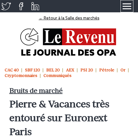
≡
← Retour à la Salle des marchés
CAC 40
SBF 120
BEL 20
AEX
PSI 20
Pétrole
Or
Cryptomonnaies
Communiqués
Bruits de marché
Pierre & Vacances très
entouré sur Euronext
Paris