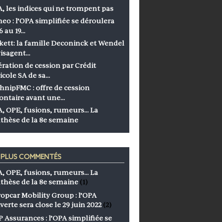
, les indices qui ne trompent pas
eo : l’OPA simplifiée se déroulera
6 au 19…
kett: la famille Deconinck et Wendel
isagent…
ration de cession par Crédit
icole SA de sa…
hnipFMC : offre de cession
ontaire avant une…
, OPE, fusions, rumeurs… La
thèse de la 8e semaine
S PLUS COMMENTÉS
, OPE, fusions, rumeurs… La
thèse de la 8e semaine
(1)
opcar Mobility Group : l’OPA
verte sera close le 29 juin 2022
(2)
 Assurances : l’OPA simplifiée se