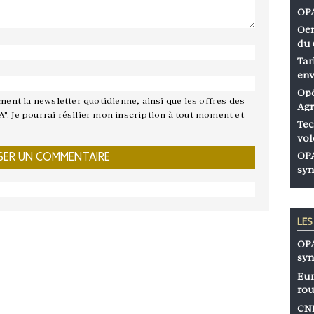
OPA
Oen
du 
Tar
env
Opé
ement la newsletter quotidienne, ainsi que les offres des
Agr
A". Je pourrai résilier mon inscription à tout moment et
Tec
vol
OPA
syn
LE
OPA
syn
Eur
rou
CNP