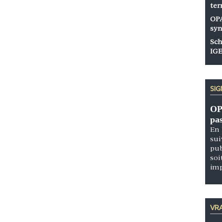
ter
OPA
syn
Sch
IGE
SI
OP
pa
En 
sui
pub
soi
im
VRA