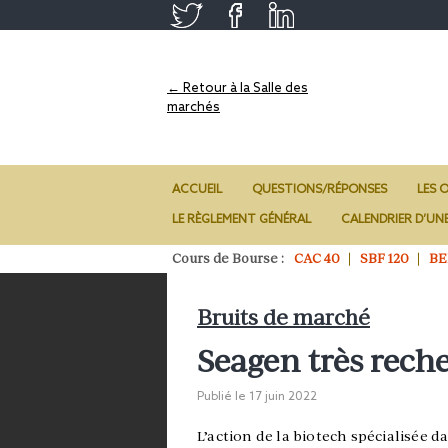
← Retour à la Salle des
marchés
ACCUEIL
QUESTIONS/RÉPONSES
LES O
LE RÈGLEMENT GÉNÉRAL
CALENDRIER D’UN
Cours de Bourse :
CAC 40
SBF 120
BE
Bruits de marché
Seagen très rech
Publié le
17 juin 2022
L’action de la biotech spécialisée 