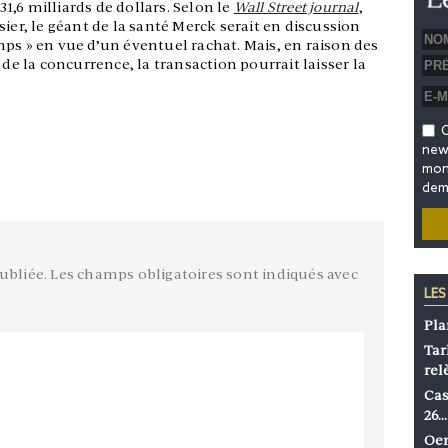
 31,6 milliards de dollars. Selon le
Wall Street journal
,
ier, le géant de la santé Merck serait en discussion
ps » en vue d’un éventuel rachat. Mais, en raison des
 de la concurrence, la transaction pourrait laisser la
O
news
mon 
dem
ubliée.
Les champs obligatoires sont indiqués avec
LES
Pla
Tar
rel
Cas
26…
Oen