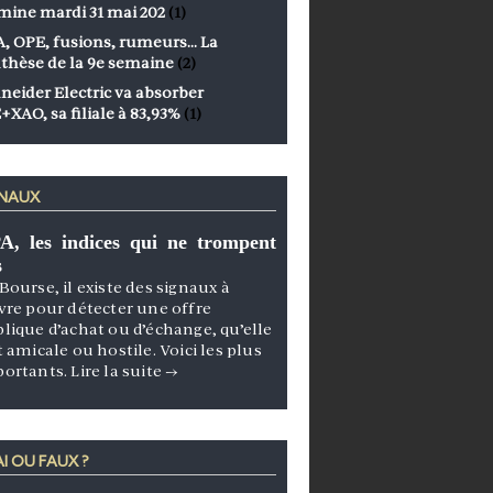
mine mardi 31 mai 202
(1)
, OPE, fusions, rumeurs… La
thèse de la 9e semaine
(2)
neider Electric va absorber
+XAO, sa filiale à 83,93%
(1)
GNAUX
A, les indices qui ne trompent
s
Bourse, il existe des signaux à
vre pour détecter une offre
lique d’achat ou d’échange, qu’elle
t amicale ou hostile. Voici les plus
portants.
Lire la suite
→
I OU FAUX ?