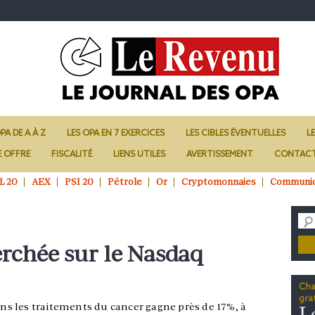
PA DE A À Z
LES OPA EN 7 EXERCICES
LES CIBLES ÉVENTUELLES
L
E OFFRE
FISCALITÉ
LIENS UTILES
AVERTISSEMENT
CONTAC
L 20
AEX
PSI 20
Pétrole
Or
Cryptomonnaies
Communi
erchée sur le Nasdaq
dans les traitements du cancer gagne près de 17%, à