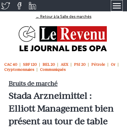
≡
← Retour à la Salle des marchés
CAC 40
SBF 120
BEL 20
AEX
PSI 20
Pétrole
Or
Cryptomonnaies
Communiqués
Bruits de marché
Stada Arzneimittel :
Elliott Management bien
présent au tour de table