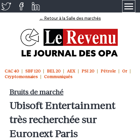
≡
← Retour à la Salle des marchés
CAC 40
SBF 120
BEL 20
AEX
PSI 20
Pétrole
Or
Cryptomonnaies
Communiqués
Bruits de marché
Ubisoft Entertainment
très recherchée sur
Euronext Paris