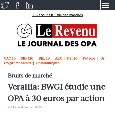
≡
← Retour à la Salle des marchés
CAC 40
SBF 120
BEL 20
AEX
PSI 20
Pétrole
Or
Cryptomonnaies
Communiqués
Bruits de marché
Verallia: BWGI étudie une
OPA à 30 euros par action
Publié le
4 février 2025