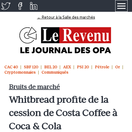
≡
← Retour à la Salle des marchés
CAC 40
SBF 120
BEL 20
AEX
PSI 20
Pétrole
Or
Cryptomonnaies
Communiqués
Bruits de marché
Whitbread profite de la
cession de Costa Coffee à
Coca & Cola