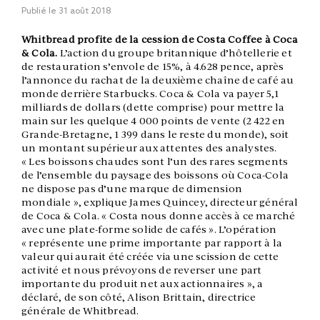
Publié le
31 août 2018
Whitbread profite de la cession de Costa Coffee à Coca
& Cola
.
L’action du groupe britannique d’hôtellerie et
de restauration s’envole de 15%, à 4.628 pence, après
l’annonce du rachat de la deuxième chaîne de café au
monde derrière Starbucks. Coca & Cola va payer 5,1
milliards de dollars (dette comprise) pour mettre la
main sur les quelque 4 000 points de vente (2 422 en
Grande-Bretagne, 1 399 dans le reste du monde), soit
un montant supérieur aux attentes des analystes.
« Les boissons chaudes sont l’un des rares segments
de l’ensemble du paysage des boissons où Coca-Cola
ne dispose pas d’une marque de dimension
mondiale », explique James Quincey, directeur général
de Coca & Cola. « Costa nous donne accès à ce marché
avec une plate-forme solide de cafés ». L’opération
« représente une prime importante par rapport à la
valeur qui aurait été créée via une scission de cette
activité et nous prévoyons de reverser une part
importante du produit net aux actionnaires », a
déclaré, de son côté, Alison Brittain, directrice
générale de Whitbread.