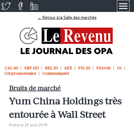
≡
← Retour à la Salle des marchés
CAC 40
SBF 120
BEL 20
AEX
PSI 20
Pétrole
Or
Cryptomonnaies
Communiqués
Bruits de marché
Yum China Holdings très
entourée à Wall Street
Publié le
29 août 2018