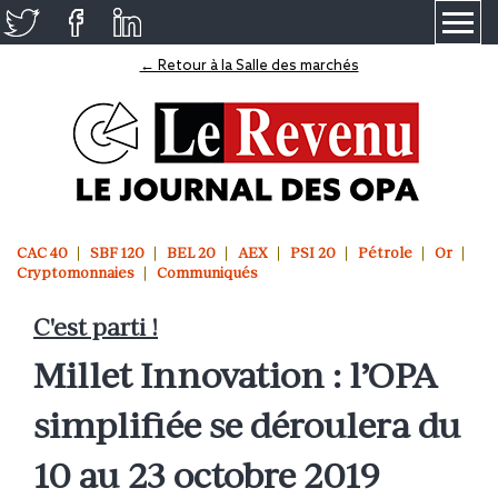
≡
← Retour à la Salle des marchés
CAC 40
SBF 120
BEL 20
AEX
PSI 20
Pétrole
Or
Cryptomonnaies
Communiqués
C'est parti !
Millet Innovation : l’OPA
simplifiée se déroulera du
10 au 23 octobre 2019