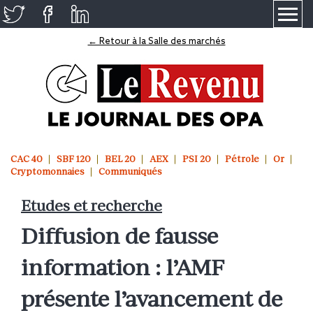
≡
← Retour à la Salle des marchés
CAC 40
SBF 120
BEL 20
AEX
PSI 20
Pétrole
Or
Cryptomonnaies
Communiqués
Etudes et recherche
Diffusion de fausse
information : l’AMF
présente l’avancement de