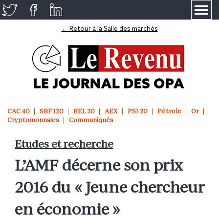
≡
← Retour à la Salle des marchés
CAC 40
SBF 120
BEL 20
AEX
PSI 20
Pétrole
Or
Cryptomonnaies
Communiqués
Etudes et recherche
L’AMF décerne son prix
2016 du « Jeune chercheur
en économie »