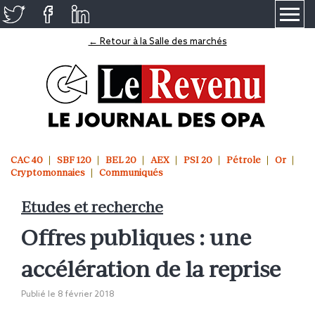
≡
← Retour à la Salle des marchés
CAC 40
SBF 120
BEL 20
AEX
PSI 20
Pétrole
Or
Cryptomonnaies
Communiqués
Etudes et recherche
Offres publiques : une
accélération de la reprise
Publié le
8 février 2018