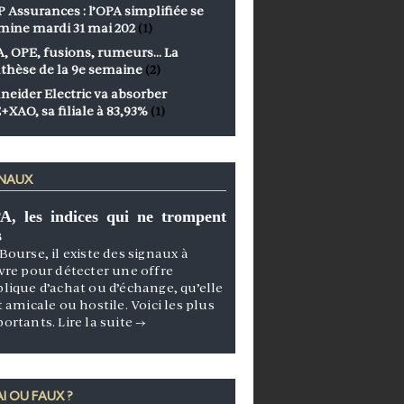
 Assurances : l’OPA simplifiée se
mine mardi 31 mai 202
(1)
, OPE, fusions, rumeurs… La
thèse de la 9e semaine
(2)
neider Electric va absorber
+XAO, sa filiale à 83,93%
(1)
GNAUX
A, les indices qui ne trompent
s
Bourse, il existe des signaux à
vre pour détecter une offre
lique d’achat ou d’échange, qu’elle
t amicale ou hostile. Voici les plus
portants.
Lire la suite
→
I OU FAUX ?