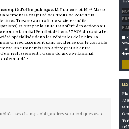
me
et exempté d’offre publique.
M. François et M
Marie-
alablement la majorité des droits de vote de la
e titres Trigano au profit de sociétés qu’ils
pations) et ont par la suite transféré des actions au
le groupe familial Feuillet détient 57,93% du capital et
ciété spécialisée dans les véhicules de loisirs. La
O
mme un reclassement sans incidence sur le contrôle
news
comme une transmission à titre gratuit entre
mon 
 d’un reclassement au sein du groupe familial
dem
ation demandée.
LES
Pla
Ali
co
ubliée.
Les champs obligatoires sont indiqués avec
Oen
Tar
rel