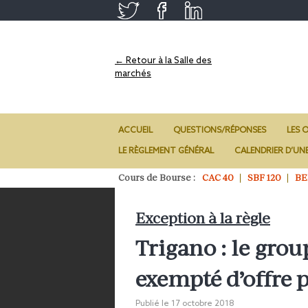
← Retour à la Salle des
marchés
ACCUEIL
QUESTIONS/RÉPONSES
LES O
LE RÈGLEMENT GÉNÉRAL
CALENDRIER D’UN
Cours de Bourse :
CAC 40
SBF 120
BE
Exception à la règle
Trigano : le grou
exempté d’offre 
Publié le
17 octobre 2018