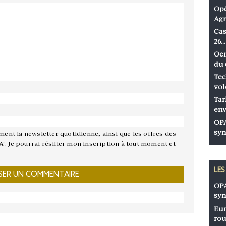
Opé
Agr
Cas
26…
Oen
du 
Tec
vol
Tar
env
OPA
syn
ement la newsletter quotidienne, ainsi que les offres des
A". Je pourrai résilier mon inscription à tout moment et
LE
OPA
syn
Eur
rou