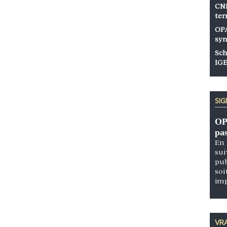
CNP
ter
OPA
syn
Sch
IGE
SI
OP
pa
En 
sui
pub
soi
im
VRA