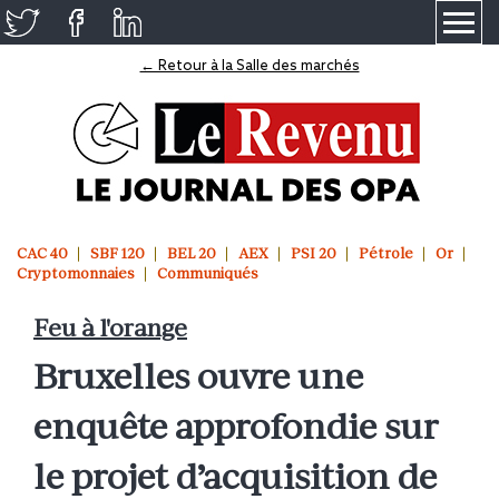
≡
← Retour à la Salle des marchés
CAC 40
SBF 120
BEL 20
AEX
PSI 20
Pétrole
Or
Cryptomonnaies
Communiqués
Feu à l'orange
Bruxelles ouvre une
enquête approfondie sur
le projet d’acquisition de