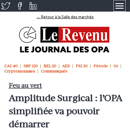
≡
← Retour à la Salle des marchés
CAC 40
SBF 120
BEL 20
AEX
PSI 20
Pétrole
Or
Cryptomonnaies
Communiqués
Feu au vert
Amplitude Surgical : l’OPA
simplifiée va pouvoir
démarrer