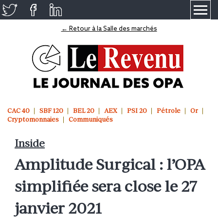
≡
← Retour à la Salle des marchés
CAC 40
SBF 120
BEL 20
AEX
PSI 20
Pétrole
Or
Cryptomonnaies
Communiqués
Inside
Amplitude Surgical : l’OPA
simplifiée sera close le 27
janvier 2021