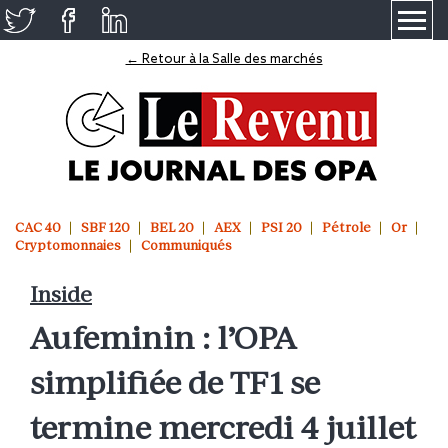
≡
← Retour à la Salle des marchés
CAC 40
SBF 120
BEL 20
AEX
PSI 20
Pétrole
Or
Cryptomonnaies
Communiqués
Inside
Aufeminin : l’OPA
simplifiée de TF1 se
termine mercredi 4 juillet